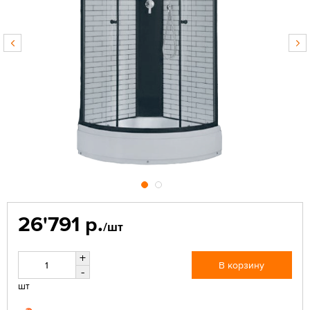
26'791 р.
/шт
+
В корзину
-
шт