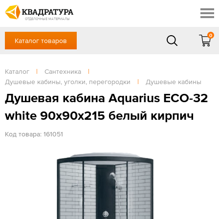
Краснодар
Профи
Контакты
ОТДЕЛОЧНЫЕ МАТЕРИАЛЫ
Доставка и оплата
0
Каталог товаров
+7 (861) 217-94-70
Выставочный зал
Акции
в будние дни — с 9.00 до 19.00,
Сб, Вс — выходной
Каталог
|
Сантехника
|
Готовые решения
Душевые кабины, уголки, перегородки
|
Душевые кабины
ЗАКАЗАТЬ ЗВОНОК
Отзывы
Душевая кабина Aquarius ЕСО-32
Вход
white 90x90x215 белый кирпич
/
Регистрация
Код товара: 161051