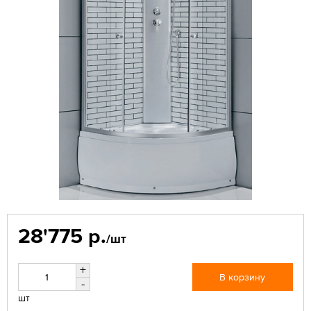
28'775 р.
/шт
+
В корзину
-
шт