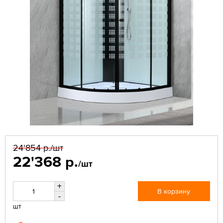
24'854 р.
/шт
22'368 р.
/шт
+
В корзину
-
шт