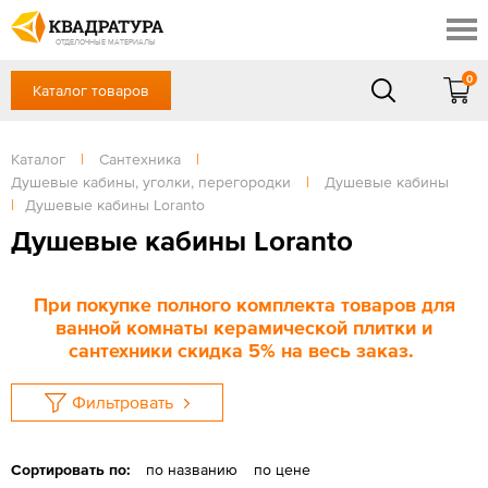
Краснодар
Профи
Контакты
ОТДЕЛОЧНЫЕ МАТЕРИАЛЫ
Доставка и оплата
0
Каталог товаров
+7 (861) 217-94-70
Выставочный зал
Акции
в будние дни — с 9.00 до 19.00,
Сб, Вс — выходной
Каталог
|
Сантехника
|
Готовые решения
Душевые кабины, уголки, перегородки
|
Душевые кабины
ЗАКАЗАТЬ ЗВОНОК
Отзывы
|
Душевые кабины Loranto
Душевые кабины Loranto
Вход
/
Регистрация
При покупке полного комплекта товаров для
ванной комнаты керамической плитки и
сантехники скидка 5% на весь заказ.
Фильтровать
Сортировать по:
по названию
по цене