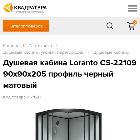
Краснодар
Профи
Контакты
ОТДЕЛОЧНЫЕ МАТЕРИАЛЫ
Доставка и оплата
0
Каталог товаров
+7 (861) 217-94-70
Выставочный зал
Акции
в будние дни — с 9.00 до 19.00,
Сб, Вс — выходной
Каталог
|
Сантехника
|
Готовые решения
Душевые кабины, уголки, перегородки
|
Душевые кабины
ЗАКАЗАТЬ ЗВОНОК
Отзывы
Душевая кабина Loranto CS-22109
Вход
90x90x205 профиль черный
/
Регистрация
матовый
Код товара: 157693