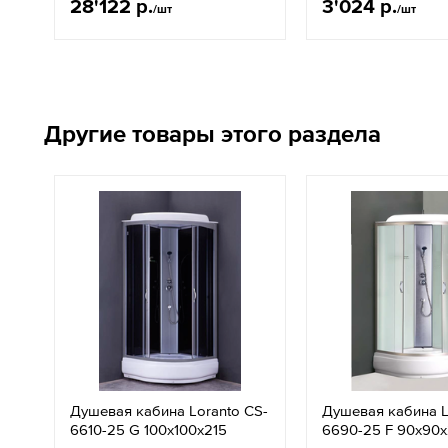
28'122 р.
3'024 р.
/шт
/шт
Другие товары этого раздела
Душевая кабина Loranto CS-
Душевая кабина L
6610-25 G 100х100х215
6690-25 F 90х90х