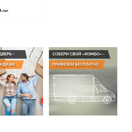
р.
/шт