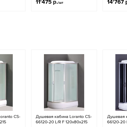
11'475 р.
14'767 
/шт
oranto CS-
Душевая кабина Loranto CS-
Душевая к
215
66120-20 L/R F 120х80х215
66120-20 