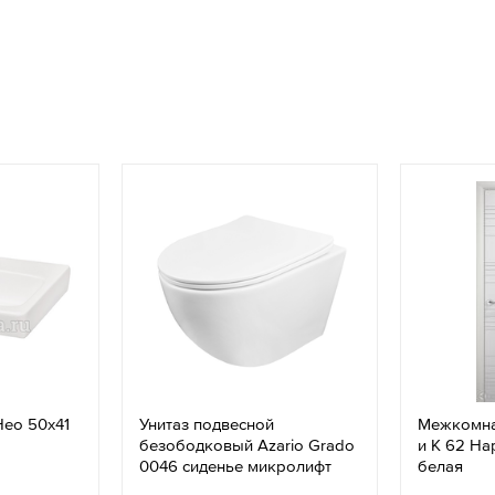
Нео 50x41
Унитаз подвесной
Межкомна
безободковый Azario Grado
и К 62 На
0046 сиденье микролифт
белая