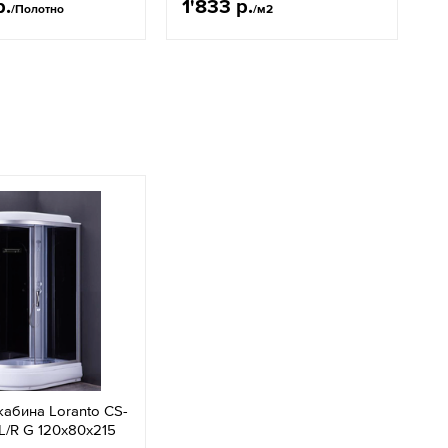
р.
1'833 р.
/Полотно
/м2
абина Loranto CS-
L/R G 120х80х215