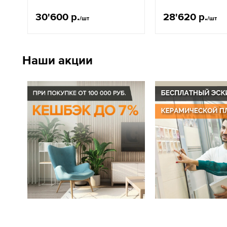
30'600 р.
28'620 р.
/шт
/шт
Наши акции