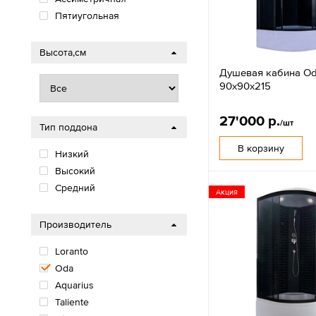
Пятиугольная
Высота,см
Душевая кабина O
90х90х215
27'000 р.
/шт
Тип поддона
В корзину
Низкий
Высокий
Средний
Акция
Производитель
Loranto
Oda
Aquarius
Taliente