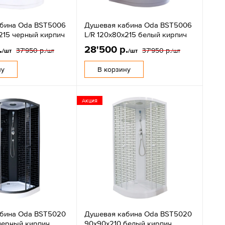
бина Oda BST5006
Душевая кабина Oda BST5006
х215 черный кирпич
L/R 120х80х215 белый кирпич
.
28'500 р.
37'950 р.
37'950 р.
/шт
/шт
/шт
/шт
ну
В корзину
Акция
бина Oda BST5020
Душевая кабина Oda BST5020
черный кирпич
90х90х210 белый кирпич