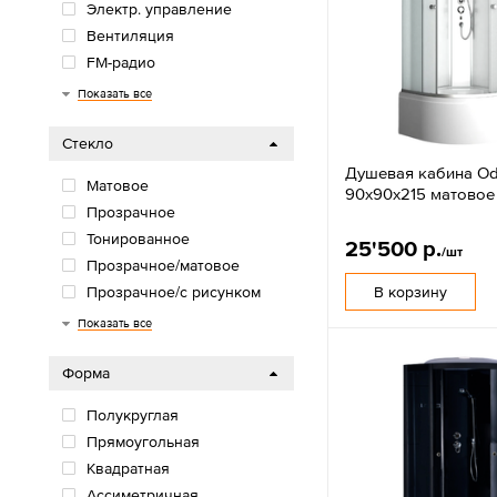
Электр. управление
Вентиляция
FM-радио
Тропический душ
Сауна
Освещение
Гидромассаж ног
Сенсорное управление
Гидромассаж спины
Без крыши
С крышей
Показать все
Стекло
Душевая кабина Od
Матовое
90х90х215 матовое
Прозрачное
Тонированное
25'500 р.
/шт
Прозрачное/матовое
В корзину
Прозрачное/с рисунком
Серое
Тонированное/с рисунком
Показать все
Форма
Полукруглая
Прямоугольная
Квадратная
Ассиметричная