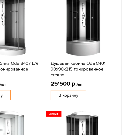
бина Oda 8407 L/R
Душевая кабина Oda 8401
 тонированное
90х90х215 тонированное
стекло
.
25'500 р.
/шт
/шт
ну
В корзину
Акция