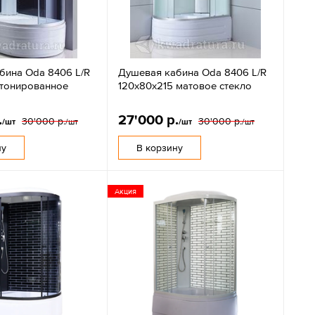
бина Oda 8406 L/R
Душевая кабина Oda 8406 L/R
 тонированное
120х80х215 матовое стекло
.
27'000 р.
30'000 р.
30'000 р.
/шт
/шт
/шт
/шт
ну
В корзину
Акция