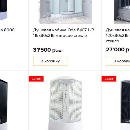
da 8900
Душевая кабина Oda 8407 L/R
Душевая ка
115х80х215 матовое стекло
120х80х215
стекло
27'000 р
31'500 р.
/шт
В корзину
В корзи
Акция
Акция