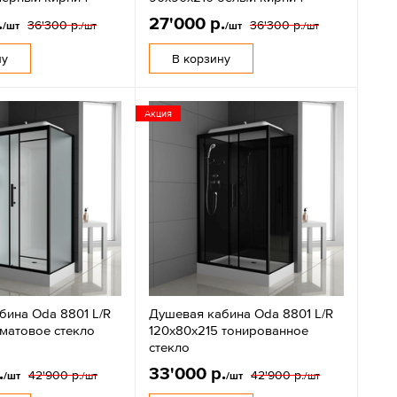
.
27'000 р.
36'300 р.
36'300 р.
/шт
/шт
/шт
/шт
ну
В корзину
Акция
бина Oda 8801 L/R
Душевая кабина Oda 8801 L/R
 матовое стекло
120x80x215 тонированное
стекло
.
33'000 р.
42'900 р.
42'900 р.
/шт
/шт
/шт
/шт