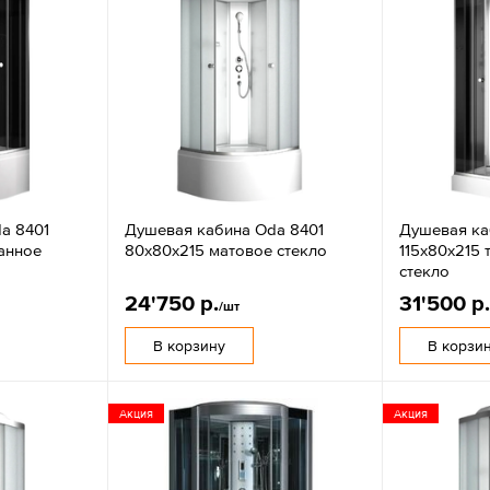
a 8401
Душевая кабина Oda 8401
Душевая ка
анное
80х80х215 матовое стекло
115х80х215
стекло
24'750 р.
31'500 р
/шт
В корзину
В корзи
Акция
Акция