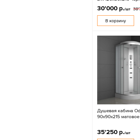
30'000 р.
38'
/шт
В корзину
Душевая кабина O
90х90х215 матовое
35'250 р.
/шт