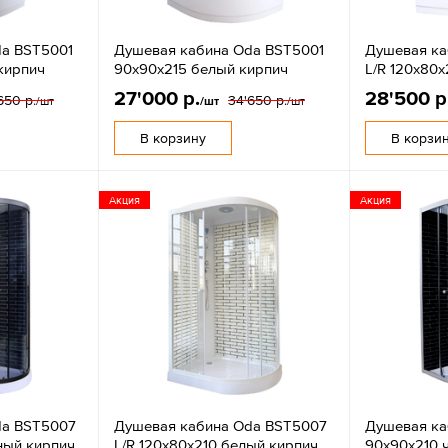
da BST5001
Душевая кабина Oda BST5001
Душевая ка
кирпич
90х90х215 белый кирпич
L/R 120х80
27'000 р.
28'500 р
650 р.
34'650 р.
/шт
/шт
/шт
В корзину
В корзи
Акция
Акция
da BST5007
Душевая кабина Oda BST5007
Душевая ка
ный кирпич
L/R 120х80х210 белый кирпич
90х90х210 