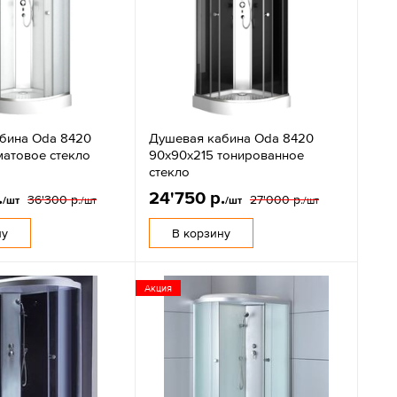
бина Oda 8420
Душевая кабина Oda 8420
матовое стекло
90х90х215 тонированное
стекло
.
24'750 р.
36'300 р.
27'000 р.
/шт
/шт
/шт
/шт
ну
В корзину
Акция