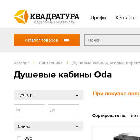
Профи
Контакты
ОТДЕЛОЧНЫЕ МАТЕРИАЛЫ
Каталог товаров
Каталог
|
Сантехника
|
Душевые кабины, уголки, перег
Душевые кабины Oda
При покупке полн
Цена, р.
от
до
Сортировать по:
по 
Длина
080