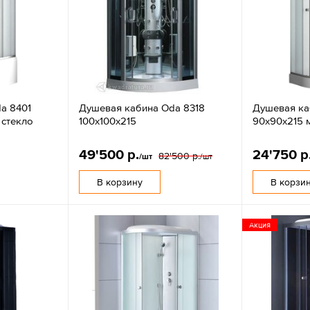
a 8401
Душевая кабина Oda 8318
Душевая ка
 стекло
100х100х215
90х90х215 
49'500 р.
24'750 р
82'500 р.
/шт
/шт
В корзину
В корзи
Акция