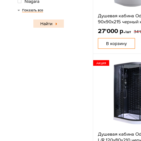
Niagara
Grossman
Дана
Показать все
Душевая кабина O
90х90х215 черный 
Найти
27'000 р.
34'
/шт
В корзину
Акция
Душевая кабина O
L/R 120х80х210 чер