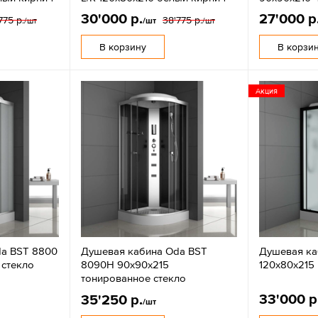
30'000 р.
27'000 р
775 р.
38'775 р.
/шт
/шт
/шт
В корзину
В корзи
Акция
da BST 8800
Душевая кабина Oda BST
Душевая ка
 стекло
8090H 90х90х215
120x80x215
тонированное стекло
33'000 р
35'250 р.
/шт