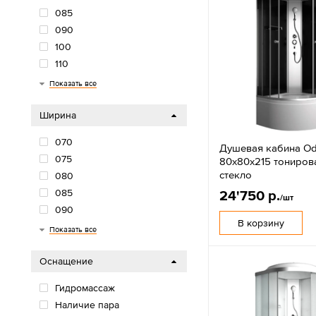
085
090
100
110
115
116
120
135
150
170
Показать все
Ширина
070
Душевая кабина Od
075
80х80х215 тониров
стекло
080
085
24'750 р.
/шт
090
В корзину
100
110
120
135
Показать все
Оснащение
Гидромассаж
Наличие пара