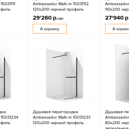
15031111
Ambassador Walk-in 15031112
Ambassador 
офиль
120x200 черный профиль
90x200 чер
29'260 р.
27'940 р
/шт
В корзину
В корзи
дка
Душевая перегородка
Душевая пе
 15031234
Ambassador Walk-in 15031233
Ambassador
офиль
120x200 черный профиль
80x200 чер
зеркальное