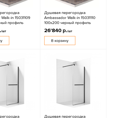
регородка
Душевая перегородка
Walk-in 15031109
Ambassador Walk-in 15031110
ный профиль
100x200 черный профиль
.
26'840 р.
/шт
/шт
ну
В корзину
регородка
Душевая перегородка