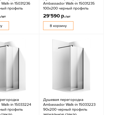
Walk-in 15031236
Ambassador Walk-in 15031235
ный профиль
100x200 черный профиль
.
29'590 р.
/шт
/шт
ну
В корзину
регородка
Душевая перегородка
 Walk-in 15033224
Ambassador Walk-in 15033223
ный профиль
90x200 черный профиль
 стекло
зеркальное стекло