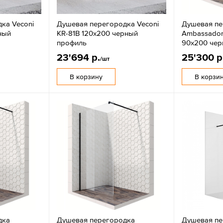
ка Veconi
Душевая перегородка Veconi
Душевая пе
ный
KR-81B 120x200 черный
Ambassador 
профиль
90x200 чер
23'694 р.
25'300 р
/шт
В корзину
В корзи
дка
Душевая перегородка
Душевая пе