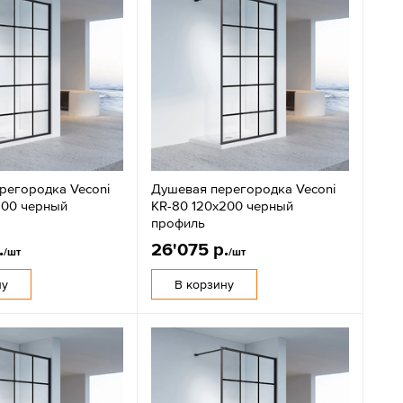
регородка Veconi
Душевая перегородка Veconi
200 черный
KR-80 120х200 черный
профиль
.
26'075 р.
/шт
/шт
ну
В корзину