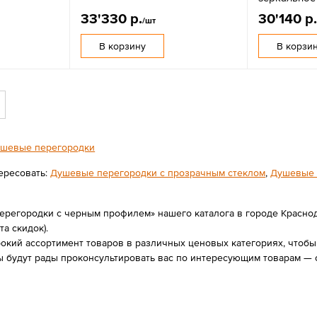
33'330 р.
30'140 р
/шт
В корзину
В корзи
шевые перегородки
ересовать:
Душевые перегородки с прозрачным стеклом
,
Душевые 
регородки с черным профилем» нашего каталога в городе Краснода
та скидок).
ий ассортимент товаров в различных ценовых категориях, чтобы в
 будут рады проконсультировать вас по интересующим товарам — 