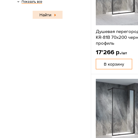
Графит
Серый
Показать все
Найти
Душевая перегород
KR-81B 70x200 чер
профиль
17'266 р.
/шт
В корзину