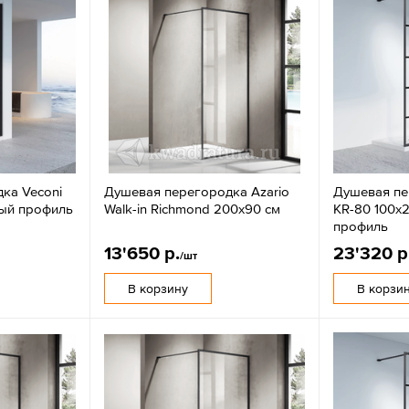
ка Veconi
Душевая перегородка Azario
Душевая пе
ый профиль
Walk-in Richmond 200х90 см
KR-80 100х
профиль
13'650 р.
23'320 р
/шт
В корзину
В корзи