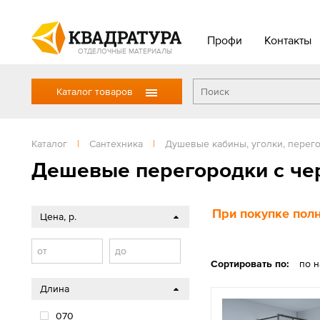
Профи
Контакты
ОТДЕЛОЧНЫЕ МАТЕРИАЛЫ
Каталог товаров
Каталог
|
Сантехника
|
Душевые кабины, уголки, перег
Дешевые перегородки с ч
При покупке полн
Цена, р.
от
до
Сортировать по:
по 
Длина
070