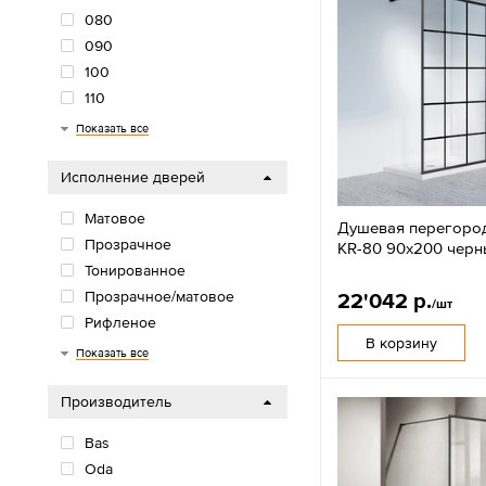
080
090
100
110
120
130
140
150
Показать все
Исполнение дверей
Матовое
Душевая перегород
Прозрачное
KR-80 90х200 черн
Тонированное
Прозрачное/матовое
22'042 р.
/шт
Рифленое
В корзину
Белое
Колотый лед
Показать все
Производитель
Bas
Oda