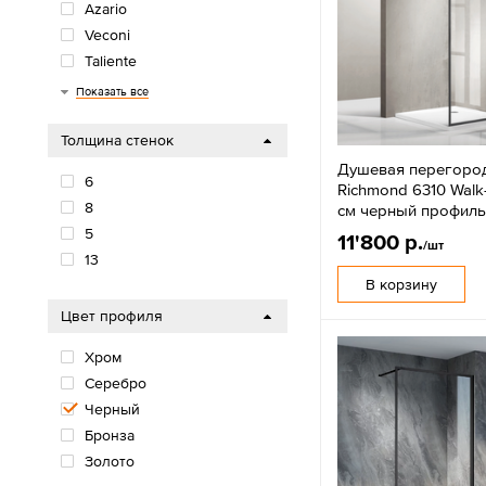
Azario
Veconi
Taliente
Ambassador
Niagara
Показать все
Толщина стенок
Душевая перегород
6
Richmond 6310 Walk
8
см черный профил
5
11'800 р.
/шт
13
В корзину
Цвет профиля
Хром
Серебро
Черный
Бронза
Золото