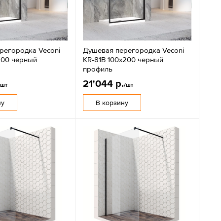
регородка Veconi
Душевая перегородка Veconi
200 черный
KR-81B 100x200 черный
профиль
21'044 р.
/шт
/шт
ну
В корзину