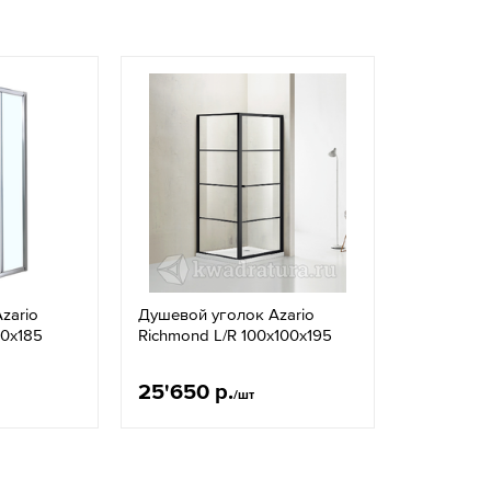
zario
Душевой уголок Azario
0х185
Richmond L/R 100х100х195
25'650 р.
/шт