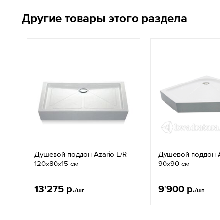
Другие товары этого раздела
Душевой поддон Azario L/R
Душевой поддон A
120х80х15 см
90х90 см
13'275 р.
9'900 р.
/шт
/шт