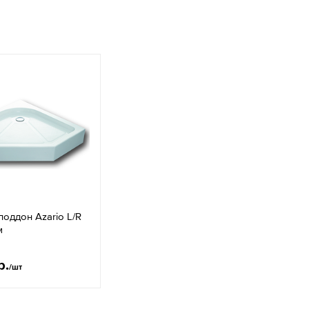
оддон Azario L/R
м
р.
/шт