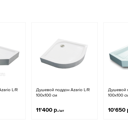
zario L/R
Душевой поддон Azario L/R
Душевой п
100х100 см
100х100 с
11'400 р.
10'650 
/шт