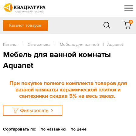
Краснодар
Профи
Контакты
ОТДЕЛОЧНЫЕ МАТЕРИАЛЫ
Доставка и оплата
0
Каталог товаров
+7 (861) 217-94-70
Выставочный зал
Акции
в будние дни — с 9.00 до 19.00,
Сб, Вс — выходной
Каталог
|
Сантехника
|
Мебель для ванной
|
Aquanet
Готовые решения
ЗАКАЗАТЬ ЗВОНОК
Мебель для ванной комнаты
Отзывы
Aquanet
Вход
/
Регистрация
При покупке полного комплекта товаров для
ванной комнаты керамической плитки и
сантехники скидка 5% на весь заказ.
Фильтровать
Сортировать по:
по названию
по цене