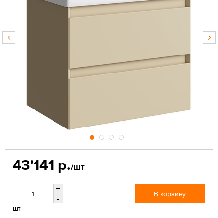
43'141 р.
/шт
+
В корзину
-
шт