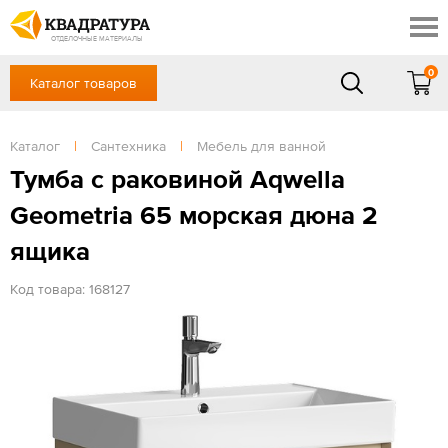
Краснодар
Профи
Контакты
ОТДЕЛОЧНЫЕ МАТЕРИАЛЫ
Доставка и оплата
0
Каталог товаров
+7 (861) 217-94-70
Выставочный зал
Акции
в будние дни — с 9.00 до 19.00,
Сб, Вс — выходной
Каталог
|
Сантехника
|
Мебель для ванной
Готовые решения
ЗАКАЗАТЬ ЗВОНОК
Тумба с раковиной Aqwella
Отзывы
Geometria 65 морская дюна 2
Вход
/
Регистрация
ящика
Код товара: 168127