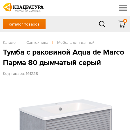
Краснодар
Профи
Контакты
ОТДЕЛОЧНЫЕ МАТЕРИАЛЫ
Доставка и оплата
0
Каталог товаров
+7 (861) 217-94-70
Выставочный зал
Акции
в будние дни — с 9.00 до 19.00,
Сб, Вс — выходной
Каталог
|
Сантехника
|
Мебель для ванной
Готовые решения
ЗАКАЗАТЬ ЗВОНОК
Тумба с раковиной Aqua de Marco
Отзывы
Парма 80 дымчатый серый
Вход
/
Регистрация
Код товара: 161238