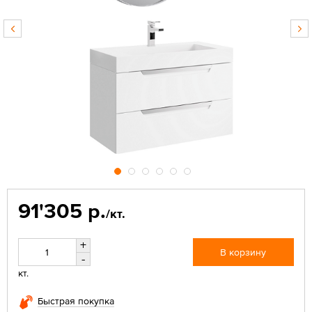
91'305 р.
/кт.
+
В корзину
-
кт.
Быстрая покупка