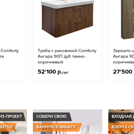
 Comforty
Тумба с раковиной Comforty
Зеркало-
те
Ангара 90П дуб темно-
Ангара 90
коричневый
коричнев
52'100 р.
27'500 
/шт