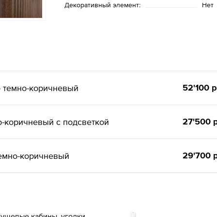
Декоративный элемент:
Нет
52'100 р
б темно-коричневый
27'500 р
о-коричневый с подсветкой
29'700 р
темно-коричневый
ушевые кабины, уголки,