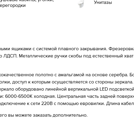
Унитазы
ерегородки
ми ящиками с системой плавного закрывания. Фрезеровка
о ЛДСП. Металлические ручки скобы под естественный хват 
кокачественное полотно с амальгамой на основе серебра. 
олки, доступ к которым осуществляется со стороны зеркала
 Зеркало оборудовано линейной вертикальной LED подсветко
ки: 6000-6500К холодная. Центральная часть задней поверх
одключение к сети 220В с помощью евровилки. Длина кабеля
 его вы можете заказать дополнительно.