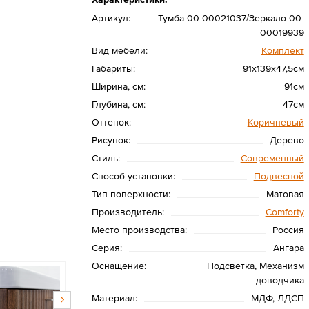
Артикул:
Тумба 00-00021037/Зеркало 00-
00019939
Вид мебели:
Комплект
Габариты:
91х139х47,5см
Ширина, см:
91см
Глубина, см:
47см
Оттенок:
Коричневый
Рисунок:
Дерево
Стиль:
Современный
Способ установки:
Подвесной
Тип поверхности:
Матовая
Производитель:
Сomforty
Место производства:
Россия
Серия:
Ангара
Оснащение:
Подсветка, Механизм
доводчика
Материал:
МДФ, ЛДСП