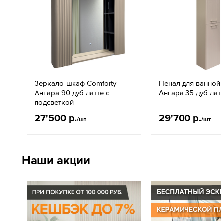
Зеркало-шкаф Comforty
Пенал для ванной
Ангара 90 дуб латте с
Ангара 35 дуб лат
подсветкой
27'500 р.
29'700 р.
/шт
/шт
Наши акции