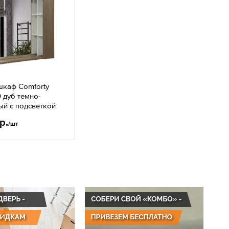
шкаф Comforty
 дуб темно-
ый с подсветкой
р.
/шт