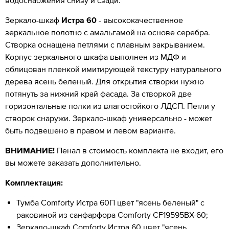
Зеркало-шкаф
Истра 60
- высококачественное
зеркальное полотно с амальгамой на основе серебра.
Створка оснащена петлями с плавным закрыванием.
Корпус зеркального шкафа выполнен из МДФ и
облицован пленкой имитирующей текстуру натурального
дерева ясень беленый. Для открытия створки нужно
потянуть за нижний край фасада. За створкой две
горизонтальные полки из влагостойкого ЛДСП. Петли у
створок снаружи. Зеркало-шкаф универсально - может
быть подвешено в правом и левом варианте.
ВНИМАНИЕ!
Пенал в стоимость комплекта не входит, его
вы можете заказать дополнительно.
Комплектация:
Тумба Comforty Истра 60П цвет "ясень беленый" с
раковиной из санфарфора Comforty CF19595BX-60;
Зеркало-шкаф Comforty Истра 60 цвет "ясень