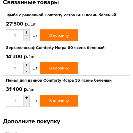
Связанные товары
Тумба с раковиной Comforty Истра 60П ясень беленый
27'500 р.
/шт
+
В корзину
шт
-
Зеркало-шкаф Comforty Истра 60 ясень беленый
14'300 р.
/шт
+
В корзину
шт
-
Пенал для ванной Comforty Истра 35 ясень беленый
31'400 р.
/шт
+
В корзину
шт
-
Дополните покупку