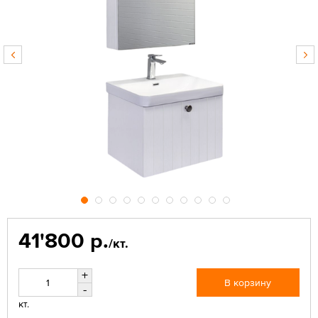
41'800 р.
/кт.
+
В корзину
-
кт.