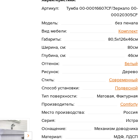
Артикул:
Тумба 00-00016607CF/Зеркало 00-
00020305CF
Модель:
без пенала
Вид мебели:
Комплект
Габариты:
80,5х126х46см
Ширина, см:
80см
Глубина, см:
46см
Оттенок:
Белый
Рисунок:
Дерево
Стиль:
Современный
Способ установки:
Подвесной
Тип поверхности:
Матовая, Фактурная
Производитель:
Сomforty
Место производства:
Россия
Серия:
Истра
Оснащение:
Механизм доводчика
Материал:
МДФ, ЛДСП