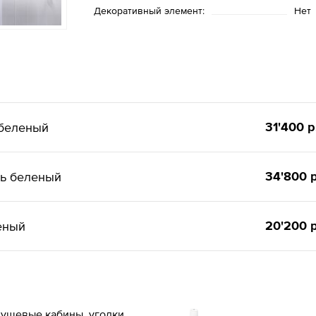
Декоративный элемент:
Нет
31'400 р
 беленый
34'800 р
нь беленый
20'200 р
еный
ушевые кабины, уголки,