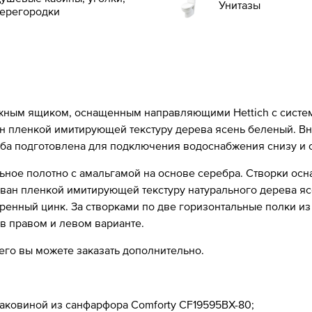
Унитазы
ерегородки
ным ящиком, оснащенным направляющими Hettich с системо
 пленкой имитирующей текстуру дерева ясень беленый. Вну
мба подготовлена для подключения водоснабжения снизу и 
ьное полотно с амальгамой на основе серебра. Створки ос
ван пленкой имитирующей текстуру натурального дерева яс
енный цинк. За створками по две горизонтальные полки из 
в правом и левом варианте.
 его вы можете заказать дополнительно.
раковиной из санфарфора Comforty CF19595BX-80;