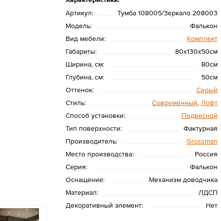
Артикул:
Тумба 108005/Зеркало 208003
Модель:
Фалькон
Вид мебели:
Комплект
Габариты:
80х130х50см
Ширина, см:
80см
Глубина, см:
50см
Оттенок:
Серый
Стиль:
Современный
,
Лофт
Способ установки:
Подвесной
Тип поверхности:
Фактурная
Производитель:
Grossman
Место производства:
Россия
Серия:
Фалькон
Оснащение:
Механизм доводчика
Материал:
ЛДСП
Декоративный элемент:
Нет