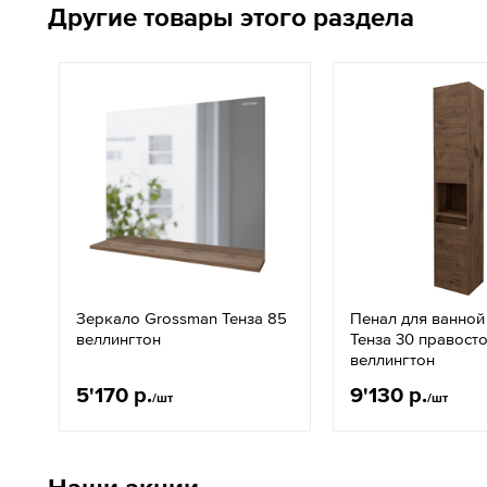
Другие товары этого раздела
Зеркало Grossman Тенза 85
Пенал для ванной
веллингтон
Тенза 30 правост
веллингтон
5'170 р.
9'130 р.
/шт
/шт