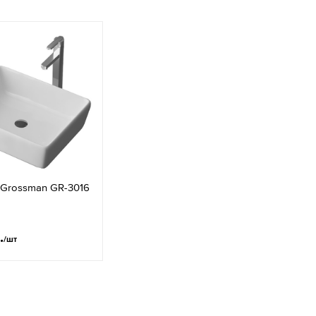
 Grossman GR-3016
.
/шт