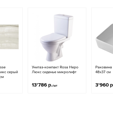
sse
Унитаз-компакт Rosa Неро
Раковина
никс серый
Люкс сиденье микролифт
48х37 см
см
13'786 р.
3'960 р
/шт