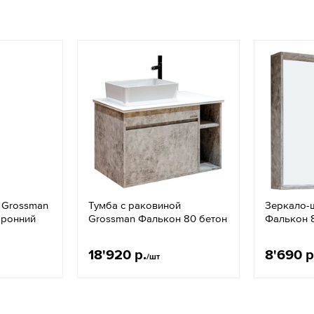
 Grossman
Тумба с раковиной
Зеркало-
оронний
Grossman Фалькон 80 бетон
Фалькон 
18'920 р.
8'690 р
/шт