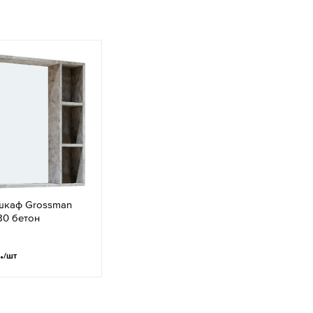
шкаф Grossman
80 бетон
.
/шт