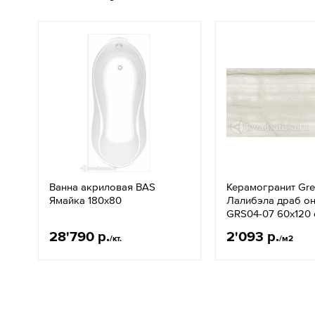
Ванна акриловая BAS
Керамогранит Gre
Ямайка 180х80
Лалибэла драб о
GRS04-07 60х120 
28'790 р.
2'093 р.
/кт.
/м2