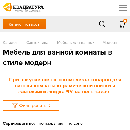
Краснодар
Профи
Контакты
ОТДЕЛОЧНЫЕ МАТЕРИАЛЫ
Доставка и оплата
0
Каталог товаров
+7 (861) 217-94-70
Выставочный зал
Акции
в будние дни — с 9.00 до 19.00,
Сб, Вс — выходной
Каталог
|
Сантехника
|
Мебель для ванной
|
Модерн
Готовые решения
ЗАКАЗАТЬ ЗВОНОК
Мебель для ванной комнаты в
Отзывы
стиле модерн
Вход
/
Регистрация
При покупке полного комплекта товаров для
ванной комнаты керамической плитки и
сантехники скидка 5% на весь заказ.
Фильтровать
Сортировать по:
по названию
по цене