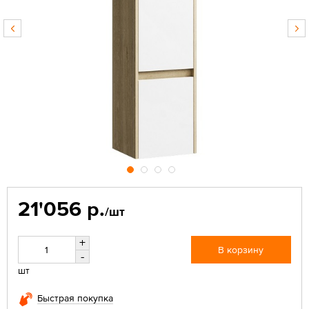
21'056 р.
/шт
+
В корзину
-
шт
Быстрая покупка