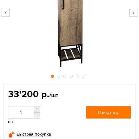
33'200 р.
/шт
+
В корзину
-
шт
Быстрая покупка