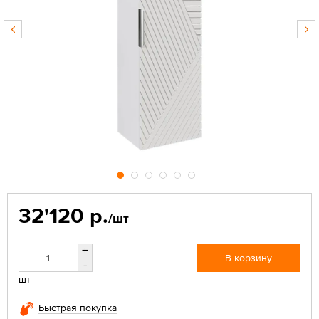
32'120 р.
/шт
+
В корзину
-
шт
Быстрая покупка