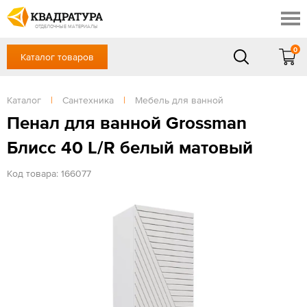
Краснодар
Профи
Контакты
ОТДЕЛОЧНЫЕ МАТЕРИАЛЫ
Доставка и оплата
0
Каталог товаров
+7 (861) 217-94-70
Выставочный зал
Акции
в будние дни — с 9.00 до 19.00,
Сб, Вс — выходной
Каталог
|
Сантехника
|
Мебель для ванной
Готовые решения
ЗАКАЗАТЬ ЗВОНОК
Пенал для ванной Grossman
Отзывы
Блисс 40 L/R белый матовый
Вход
/
Регистрация
Код товара: 166077