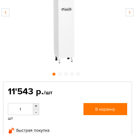
11'543 р.
/шт
+
В корзину
-
шт
Быстрая покупка