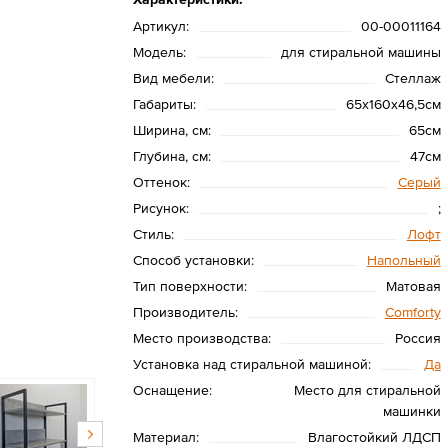
Артикул:
00-00011164
Модель:
для стиральной машины
Вид мебели:
Стеллаж
Габариты:
65х160х46,5см
Ширина, см:
65см
Глубина, см:
47см
Оттенок:
Серый
Рисунок:
;
Стиль:
Лофт
Способ установки:
Напольный
Тип поверхности:
Матовая
Производитель:
Сomforty
Место производства:
Россия
Установка над стиральной машиной:
Да
Оснащение:
Место для стиральной
машинки
Материал:
Влагостойкий ЛДСП