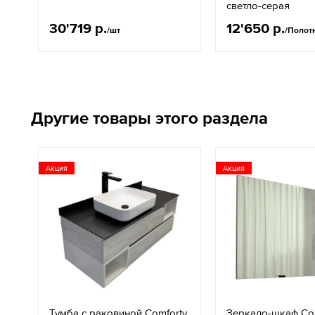
светло-серая
30'719 р.
12'650 р.
/шт
/Полот
Другие товары этого раздела
Акция
Акция
Тумба с раковиной Comforty
Зеркало-шкаф Co