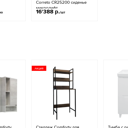
Correto CR25200 сиденье
микролифт
16'388 р.
но
/шт
Акция
mforty
Стеллаж Comforty для
Тумба с р