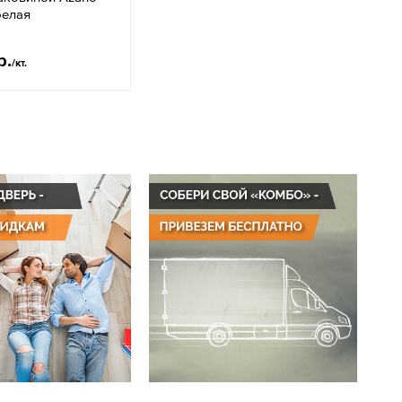
белая
р.
/кт.