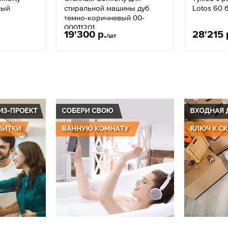
лый
стиральной машины дуб
Lotos 60 
темно-коричневый 00-
00011201
19'300 р.
28'215 
/шт