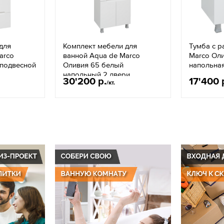
для
Комплект мебели для
Тумба с р
arco
ванной Aqua de Marco
Marco Оли
 подвесной
Оливия 65 белый
напольная
напольный 2 двери
30'200 р.
17'400 
/кт.