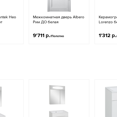
antek Нео
Межкомнатная дверь Albero
Керамогра
фт
Рим ДО белая
Lorenzo б
9'711 р.
1'312 р.
/Полотно