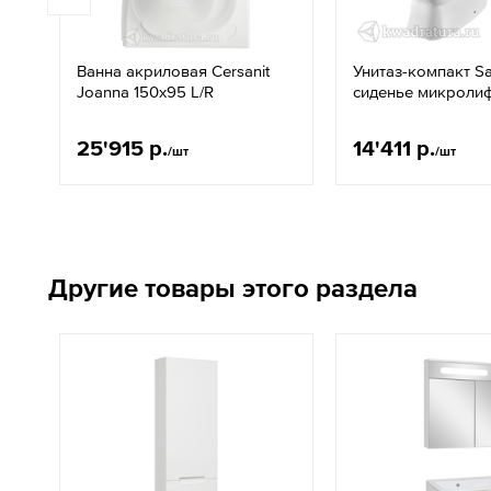
Ванна акриловая Cersanit
Унитаз-компакт S
Joanna 150x95 L/R
сиденье микроли
25'915 р.
14'411 р.
/шт
/шт
Другие товары этого раздела