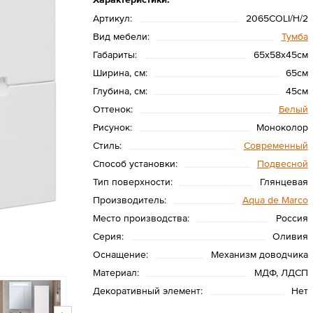
Артикул:
2065COLI/H/2
Вид мебели:
Тумба
Габариты:
65х58х45см
Ширина, см:
65см
Глубина, см:
45см
Оттенок:
Белый
Рисунок:
Моноколор
Стиль:
Современный
Способ установки:
Подвесной
Тип поверхности:
Глянцевая
Производитель:
Aqua de Marco
Место производства:
Россия
Серия:
Оливия
Оснащение:
Механизм доводчика
Материал:
МДФ, ЛДСП
Декоративный элемент:
Нет