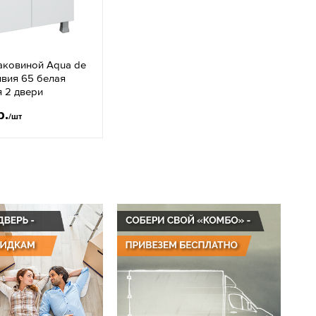
аковиной Aqua de
вия 65 белая
 2 двери
р.
/шт