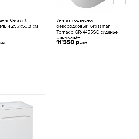
нит Cersanit
Унитаз подвесной
П
елый 29,7x59,8 см
безободковый Grossman
э
Tornado GR-4455SQ сиденье
Л
микролифт
11'550 р.
1
/м2
/шт