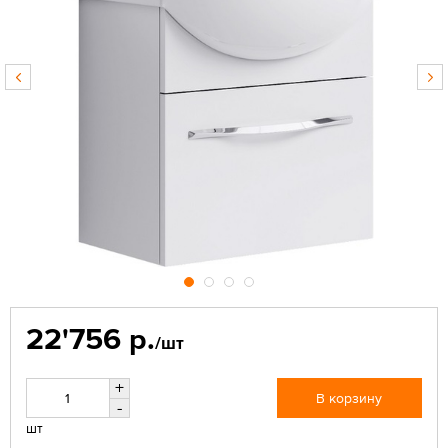
22'756 р.
/шт
+
В корзину
-
шт