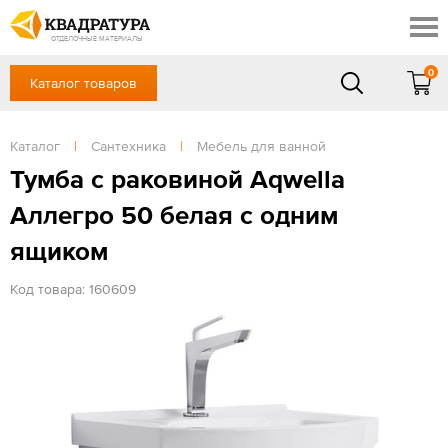
Краснодар
Профи
Контакты
ОТДЕЛОЧНЫЕ МАТЕРИАЛЫ
Доставка и оплата
0
Каталог товаров
+7 (861) 217-94-70
Выставочный зал
Акции
в будние дни — с 9.00 до 19.00,
Сб, Вс — выходной
Каталог
|
Сантехника
|
Мебель для ванной
Готовые решения
ЗАКАЗАТЬ ЗВОНОК
Тумба с раковиной Aqwella
Отзывы
Аллегро 50 белая с одним
Вход
/
Регистрация
ящиком
Код товара: 160609