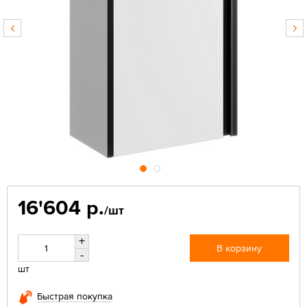
16'604 р.
/шт
+
В корзину
-
шт
Быстрая покупка