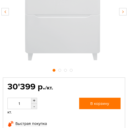
30'399 р.
/кт.
+
В корзину
-
кт.
Быстрая покупка