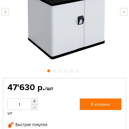
47'630 р.
/шт
+
В корзину
-
шт
Быстрая покупка