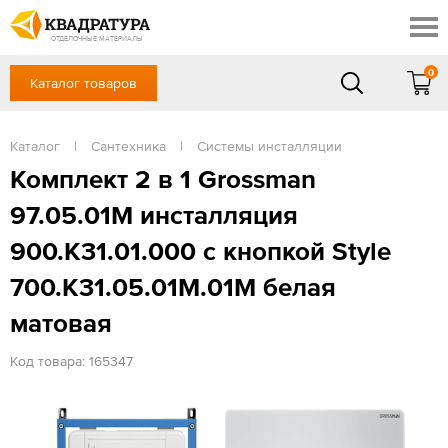
Краснодар
Профи
Контакты
ОТДЕЛОЧНЫЕ МАТЕРИАЛЫ
Доставка и оплата
0
Каталог товаров
+7 (861) 217-94-70
Выставочный зал
Акции
в будние дни — с 9.00 до 19.00,
Сб, Вс — выходной
Каталог
|
Сантехника
|
Системы инсталляции
Готовые решения
ЗАКАЗАТЬ ЗВОНОК
Комплект 2 в 1 Grossman
Отзывы
97.05.01M инсталляция
Вход
/
Регистрация
900.K31.01.000 с кнопкой Style
700.K31.05.01M.01M белая
матовая
Код товара: 165347