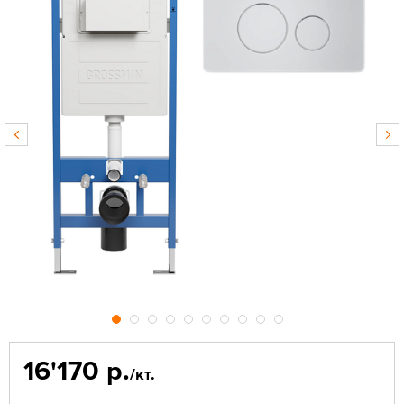
16'170 р.
/кт.