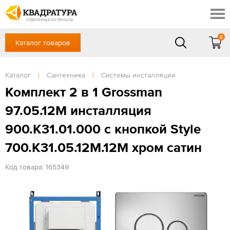
Краснодар
Профи
Контакты
ОТДЕЛОЧНЫЕ МАТЕРИАЛЫ
Доставка и оплата
0
Каталог товаров
+7 (861) 217-94-70
Выставочный зал
Акции
в будние дни — с 9.00 до 19.00,
Сб, Вс — выходной
Каталог
|
Сантехника
|
Системы инсталляции
Готовые решения
ЗАКАЗАТЬ ЗВОНОК
Комплект 2 в 1 Grossman
Отзывы
97.05.12M инсталляция
Вход
/
Регистрация
900.K31.01.000 с кнопкой Style
700.K31.05.12M.12M хром сатин
Код товара: 165349