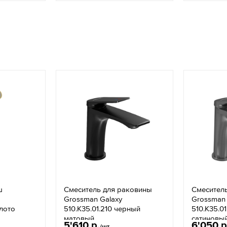
ш
Смеситель для раковины
Смесител
Grossman Galaxy
Grossman 
олото
510.K35.01.210 черный
510.K35.0
матовый
сатиновы
5'610 р.
6'050 р
/шт