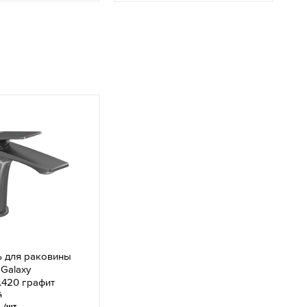
ь для раковины
Galaxy
1.420 графит
й
.
/шт