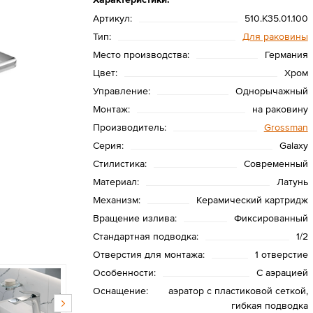
Артикул:
510.K35.01.100
Тип:
Для раковины
Место производства:
Германия
Цвет:
Хром
Управление:
Однорычажный
Монтаж:
на раковину
Производитель:
Grossman
Серия:
Galaxy
Стилистика:
Современный
Материал:
Латунь
Механизм:
Керамический картридж
Вращение излива:
Фиксированный
Стандартная подводка:
1/2
Отверстия для монтажа:
1 отверстие
Особенности:
С аэрацией
Оснащение:
аэратор с пластиковой сеткой,
гибкая подводка