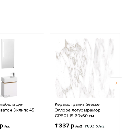
 мебели для
Керамогранит Gresse
П
ватон Эклипс 45
Эллора лотус мрамор
в
GRS01-19 60x60 см
Л
р.
1'337 р.
1
1'833 р.
/кт.
/м2
/м2