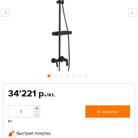
34'221 р.
/кт.
+
В корзину
-
кт.
Быстрая покупка