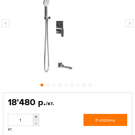
18'480 р.
/кт.
+
В корзину
-
кт.