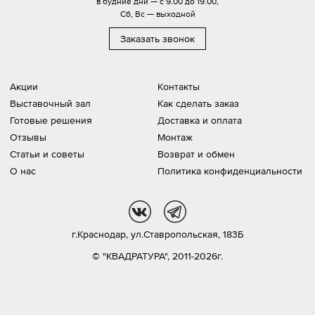
в будние дни — с 9.00 до 19.00,
Сб, Вс — выходной
Заказать звонок
Акции
Контакты
Выставочный зал
Как сделать заказ
Готовые решения
Доставка и оплата
Отзывы
Монтаж
Статьи и советы
Возврат и обмен
О нас
Политика конфиденциальности
vk
tg
г.Краснодар,
ул.Ставропольская, 183Б
© "КВАДРАТУРА", 2011-2026г.