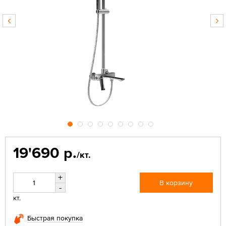
19'690 р.
/кт.
+
В корзину
-
кт.
Быстрая покупка