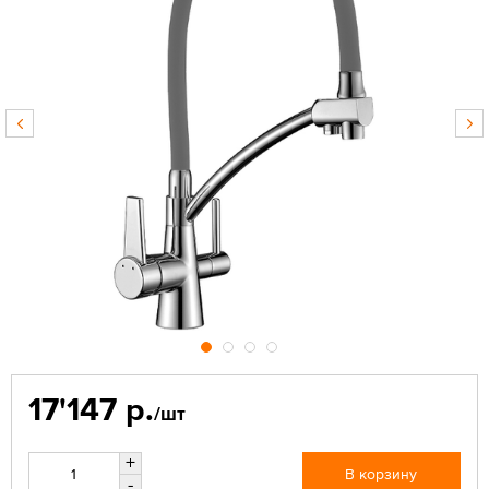
17'147 р.
/шт
+
В корзину
-