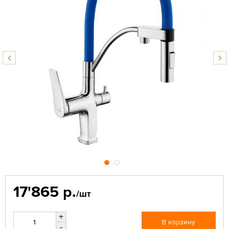
17'865 р.
/шт
+
В корзину
-