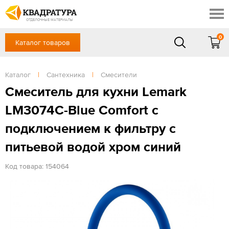
Краснодар
Профи
Контакты
ОТДЕЛОЧНЫЕ МАТЕРИАЛЫ
Доставка и оплата
0
Каталог товаров
+7 (861) 217-94-70
Выставочный зал
Акции
в будние дни — с 9.00 до 19.00,
Сб, Вс — выходной
Каталог
|
Сантехника
|
Смесители
Готовые решения
ЗАКАЗАТЬ ЗВОНОК
Смеситель для кухни Lemark
Отзывы
LM3074C-Blue Comfort с
Вход
/
Регистрация
подключением к фильтру с
питьевой водой хром синий
Код товара: 154064