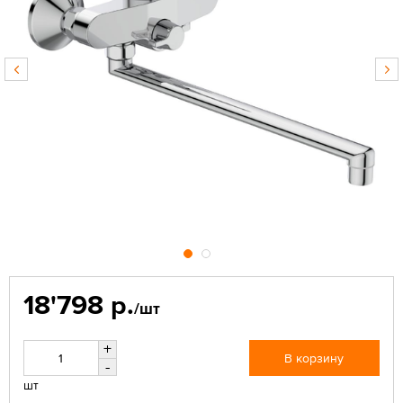
18'798 р.
/шт
+
В корзину
-
шт