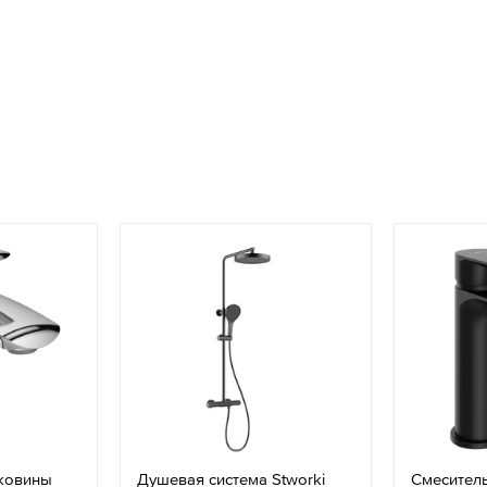
аковины
Душевая система Stworki
Смесител