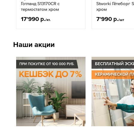
Готланд S13170CR с
Stworki Гётеборг
термостатом хром
хром
17'990 р.
7'990 р.
/кт.
/шт
Наши акции