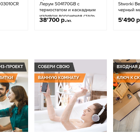
 S03010CR
Лерум S04170GB с
Stworki В
термостатом и каскадным
черный м
изливом вороненая сталь
38'700 р.
5'490 р
/кт.