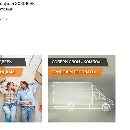
естфолл S08010BK
атовый
.
/шт