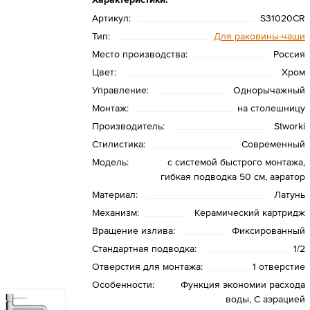
Артикул:
S31020CR
Тип:
Для раковины-чаши
Место производства:
Россия
Цвет:
Хром
Управление:
Однорычажный
Монтаж:
на столешницу
Производитель:
Stworki
Стилистика:
Современный
Модель:
с системой быстрого монтажа,
гибкая подводка 50 см, аэратор
Материал:
Латунь
Механизм:
Керамический картридж
Вращение излива:
Фиксированный
Стандартная подводка:
1/2
Отверстия для монтажа:
1 отверстие
Особенности:
Функция экономии расхода
воды, С аэрацией