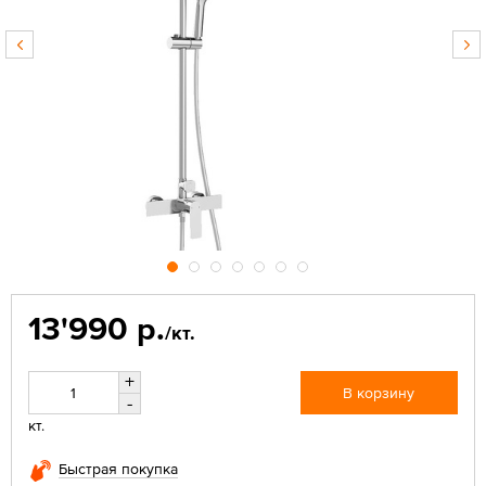
13'990 р.
/кт.
+
В корзину
-
кт.
Быстрая покупка