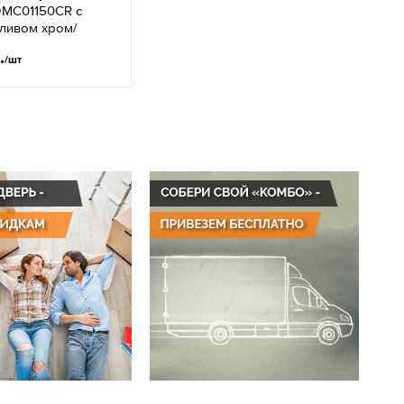
DMC01150CR с
ливом хром/
.
/шт