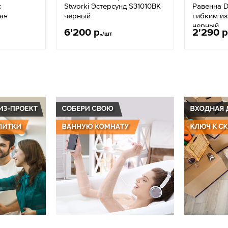
с
Stworki Эстерсунд S31010BK
Равенна 
ая
черный
гибким из
черный
6'200 р.
2'290 р
/шт