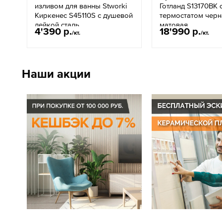
изливом для ванны Stworki
Готланд S13170BK 
Киркенес S45110S с душевой
термостатом черн
лейкой сталь
матовая
4'390 р.
18'990 р.
/кт.
/кт.
Наши акции