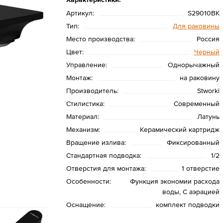
Артикул:
S29010BK
Тип:
Для раковины
Место производства:
Россия
Цвет:
Черный
Управление:
Однорычажный
Монтаж:
на раковину
Производитель:
Stworki
Стилистика:
Современный
Материал:
Латунь
Механизм:
Керамический картридж
Вращение излива:
Фиксированный
Стандартная подводка:
1/2
Отверстия для монтажа:
1 отверстие
Особенности:
Функция экономии расхода
воды, С аэрацией
Оснащение:
комплект подводки