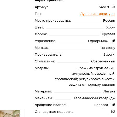
Артикул:
S45170CR
Тип:
Душевые гарнитуры
Место производства:
Россия
Цвет:
Хром
Форма:
Круглая
Управление:
Однорычажный
Монтаж:
на стену
Производитель:
Stworki
Стилистика:
Современный
Модель:
3 режима струи лейки:
импульсный, смешанный,
тропический; регулировка высоты;
защита от перекручивания
Материал:
Латунь
Механизм:
Керамический картридж
Вращение излива:
Поворотный
Стандартная подводка:
1/2