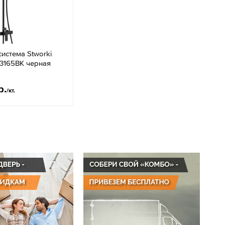
истема Stworki
13165BK черная
р.
/кт.