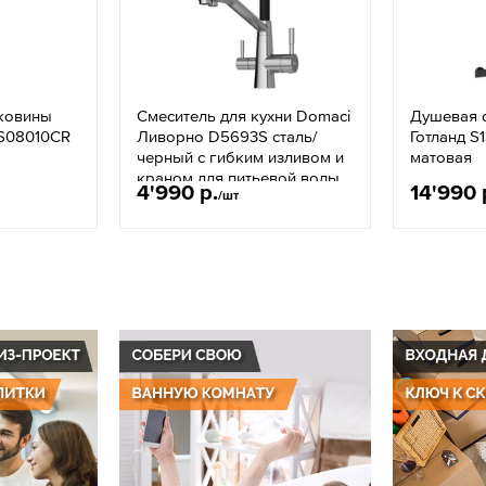
аковины
Смеситель для кухни Domaci
Душевая с
 S08010CR
Ливорно D5693S сталь/
Готланд S
черный с гибким изливом и
матовая
краном для питьевой воды
4'990 р.
14'990 
/шт