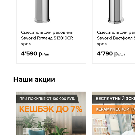
Смеситель для раковины
Смеситель для р
Stworki Готланд S13010CR
Stworki Вестфолл
хром
хром
4'590 р.
4'790 р.
/шт
/шт
Наши акции