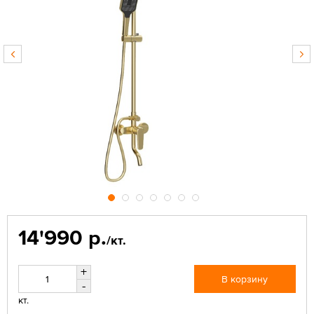
14'990 р.
/кт.
+
В корзину
-
кт.