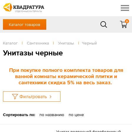
Краснодар
Профи
Контакты
ОТДЕЛОЧНЫЕ МАТЕРИАЛЫ
Доставка и оплата
0
Каталог товаров
+7 (861) 217-94-70
Выставочный зал
Акции
в будние дни — с 9.00 до 19.00,
Сб, Вс — выходной
Каталог
|
Сантехника
|
Унитазы
|
Черный
Готовые решения
ЗАКАЗАТЬ ЗВОНОК
Унитазы черные
Отзывы
Вход
/
Регистрация
При покупке полного комплекта товаров для
ванной комнаты керамической плитки и
сантехники скидка 5% на весь заказ.
Фильтровать
Сортировать по:
по названию
по цене
Унитаз подвесной безободковый