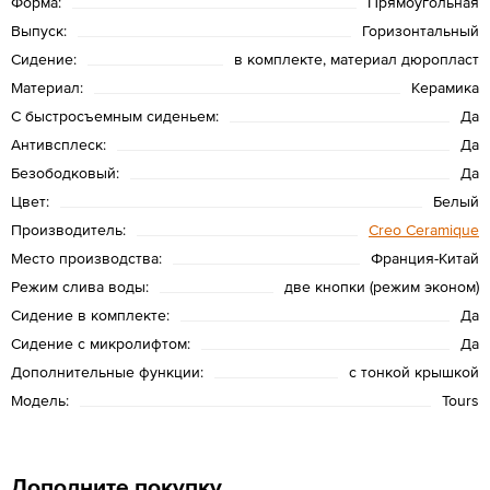
Форма:
Прямоугольная
Выпуск:
Горизонтальный
Сидение:
в комплекте, материал дюропласт
Материал:
Керамика
С быстросъемным сиденьем:
Да
Антивсплеск:
Да
Безободковый:
Да
Цвет:
Белый
Производитель:
Creo Ceramique
Место производства:
Франция-Китай
Режим слива воды:
две кнопки (режим эконом)
Сидение в комплекте:
Да
Сидение с микролифтом:
Да
Дополнительные функции:
с тонкой крышкой
Модель:
Tours
Дополните покупку