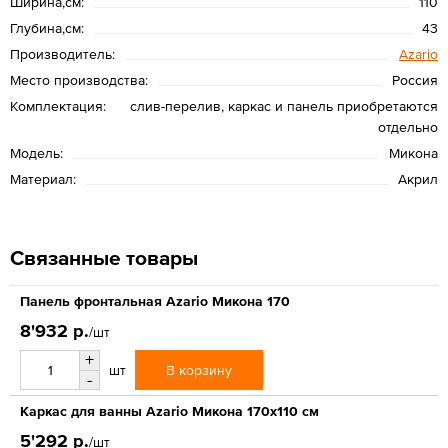
Ширина,см:
110
Глубина,см:
43
Производитель:
Azario
Место производства:
Россия
Комплектация:
слив-перелив, каркас и панель приобретаются
отдельно
Модель:
Микона
Материал:
Акрил
Связанные товары
Панель фронтальная Azario Микона 170
8'932 р.
/шт
+
В корзину
шт
-
Каркас для ванны Azario Микона 170x110 см
5'292 р.
/шт