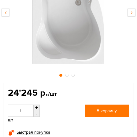
24'245 р.
/шт
+
В корзину
-
шт
Быстрая покупка