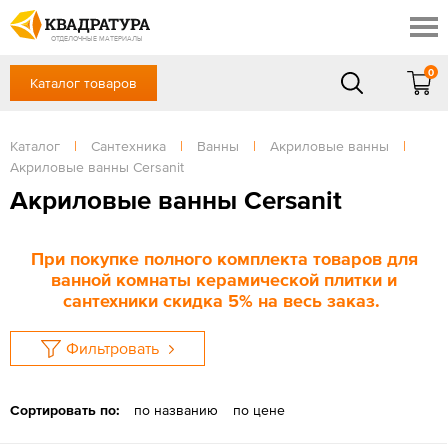
Краснодар
Профи
Контакты
ОТДЕЛОЧНЫЕ МАТЕРИАЛЫ
Доставка и оплата
0
Каталог товаров
+7 (861) 217-94-70
Выставочный зал
Акции
в будние дни — с 9.00 до 19.00,
Сб, Вс — выходной
Каталог
|
Сантехника
|
Ванны
|
Акриловые ванны
|
Готовые решения
Акриловые ванны Cersanit
ЗАКАЗАТЬ ЗВОНОК
Отзывы
Акриловые ванны Cersanit
Вход
/
Регистрация
При покупке полного комплекта товаров для
ванной комнаты керамической плитки и
сантехники скидка 5% на весь заказ.
Фильтровать
Сортировать по:
по названию
по цене