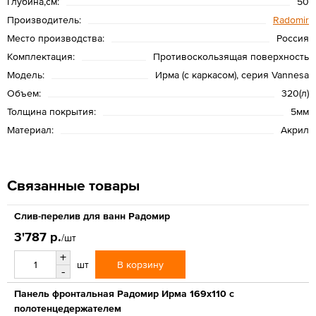
Глубина,см:
50
Производитель:
Radomir
Место производства:
Россия
Комплектация:
Противоскользящая поверхность
Модель:
Ирма (с каркасом), серия Vannesa
Объем:
320(л)
Толщина покрытия:
5мм
Материал:
Акрил
Связанные товары
Слив-перелив для ванн Радомир
3'787 р.
/шт
+
В корзину
шт
-
Панель фронтальная Радомир Ирма 169х110 с
полотенцедержателем