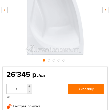
26'345 р.
/шт
+
В корзину
-
шт
Быстрая покупка