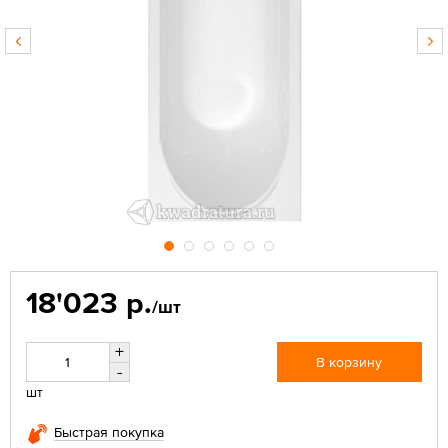
18'023 р.
/шт
+
В корзину
-
шт
Быстрая покупка