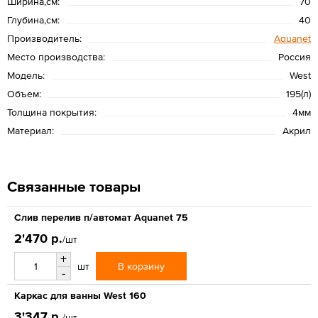
Ширина,см:
70
Глубина,см:
40
Производитель:
Aquanet
Место производства:
Россия
Модель:
West
Объем:
195(л)
Толщина покрытия:
4мм
Материал:
Акрил
Связанные товары
Слив перелив п/автомат Aquanet 75
2'470 р.
/шт
+
В корзину
шт
-
Каркас для ванны West 160
3'347 р.
/шт