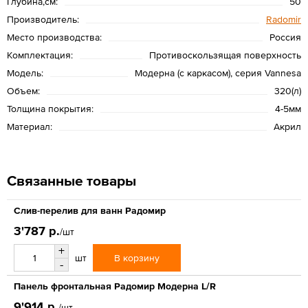
Глубина,см:
50
Производитель:
Radomir
Место производства:
Россия
Комплектация:
Противоскользящая поверхность
Модель:
Модерна (с каркасом), серия Vannesa
Объем:
320(л)
Толщина покрытия:
4-5мм
Материал:
Акрил
Связанные товары
Слив-перелив для ванн Радомир
3'787 р.
/шт
+
В корзину
шт
-
Панель фронтальная Радомир Модерна L/R
9'914 р.
/шт